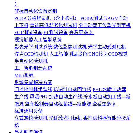
》
非标自动化设备定制
PCBA分板烧录机（含上板机）
PCBA测试与AGV自动
上下料
雷达高低温老化测试机
全自动双工位激光刻字机
FCT测试设备
FT测试设备
查看更多 》
视觉影像人工智能系统
影像光学测试系统
数位影像测试机
光学主动式对焦机
焊点CCD检测机
人工智能测漏设备
CNC接头CCD视觉
半自动化检测机
工厂智能制造系统
MES系统
系统集成解决方案
门控控制器组装线
倍速链自动回流线
PHU水暖加热器
生产线
风暖PHU加热自动生产线
冷水板自动加工线---新
能源
整车控制器自动组装线---新能源
查看更多 》
标准通用设备
立式螺纹检测机
光纤激光打标机
柔性供料器智能分捡系
统
品质服务保证