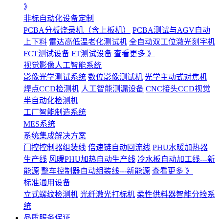
》
非标自动化设备定制
PCBA分板烧录机（含上板机）
PCBA测试与AGV自动
上下料
雷达高低温老化测试机
全自动双工位激光刻字机
FCT测试设备
FT测试设备
查看更多 》
视觉影像人工智能系统
影像光学测试系统
数位影像测试机
光学主动式对焦机
焊点CCD检测机
人工智能测漏设备
CNC接头CCD视觉
半自动化检测机
工厂智能制造系统
MES系统
系统集成解决方案
门控控制器组装线
倍速链自动回流线
PHU水暖加热器
生产线
风暖PHU加热自动生产线
冷水板自动加工线---新
能源
整车控制器自动组装线---新能源
查看更多 》
标准通用设备
立式螺纹检测机
光纤激光打标机
柔性供料器智能分捡系
统
品质服务保证