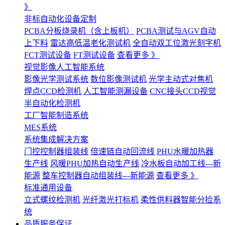
》
非标自动化设备定制
PCBA分板烧录机（含上板机）
PCBA测试与AGV自动
上下料
雷达高低温老化测试机
全自动双工位激光刻字机
FCT测试设备
FT测试设备
查看更多 》
视觉影像人工智能系统
影像光学测试系统
数位影像测试机
光学主动式对焦机
焊点CCD检测机
人工智能测漏设备
CNC接头CCD视觉
半自动化检测机
工厂智能制造系统
MES系统
系统集成解决方案
门控控制器组装线
倍速链自动回流线
PHU水暖加热器
生产线
风暖PHU加热自动生产线
冷水板自动加工线---新
能源
整车控制器自动组装线---新能源
查看更多 》
标准通用设备
立式螺纹检测机
光纤激光打标机
柔性供料器智能分捡系
统
品质服务保证