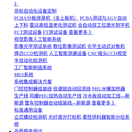
》
非标自动化设备定制
PCBA分板烧录机（含上板机）
PCBA测试与AGV自动
上下料
雷达高低温老化测试机
全自动双工位激光刻字机
FCT测试设备
FT测试设备
查看更多 》
视觉影像人工智能系统
影像光学测试系统
数位影像测试机
光学主动式对焦机
焊点CCD检测机
人工智能测漏设备
CNC接头CCD视觉
半自动化检测机
工厂智能制造系统
MES系统
系统集成解决方案
门控控制器组装线
倍速链自动回流线
PHU水暖加热器
生产线
风暖PHU加热自动生产线
冷水板自动加工线---新
能源
整车控制器自动组装线---新能源
查看更多 》
标准通用设备
立式螺纹检测机
光纤激光打标机
柔性供料器智能分捡系
统
品质服务保证