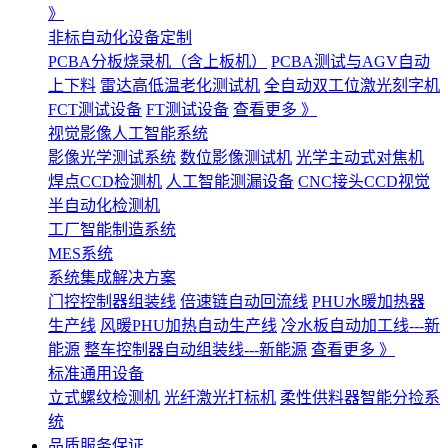
》
非标自动化设备定制
PCBA分板烧录机（含上板机）
PCBA测试与AGV自动
上下料
雷达高低温老化测试机
全自动双工位激光刻字机
FCT测试设备
FT测试设备
查看更多 》
视觉影像人工智能系统
影像光学测试系统
数位影像测试机
光学主动式对焦机
焊点CCD检测机
人工智能测漏设备
CNC接头CCD视觉
半自动化检测机
工厂智能制造系统
MES系统
系统集成解决方案
门控控制器组装线
倍速链自动回流线
PHU水暖加热器
生产线
风暖PHU加热自动生产线
冷水板自动加工线---新
能源
整车控制器自动组装线---新能源
查看更多 》
标准通用设备
立式螺纹检测机
光纤激光打标机
柔性供料器智能分捡系
统
品质服务保证