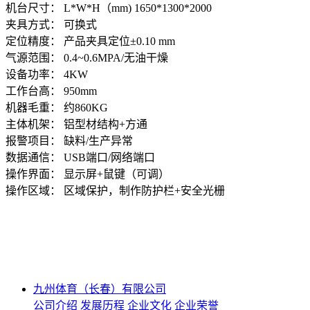
机台尺寸： L*W*H（mm) 1650*1300*2000
夹具方式
：
可换式
定位精度
：
产品夹具定位±0.10 mm
气源范围
：
0.4~0.6MPA/无油干燥
设备功率
：
4KW
工作台高
：
950mm
机器毛重
：
约860KG
主体机架
：
铝型材结构+方通
报警项目
：
缺料/生产异常
数据通信
：
USB端口/网络端口
操作界面
：
显示屏+鼠键（可调）
操作区域
：
区域保护，制作防护栏+安全光栅
九州体育（长春）有限公司
公司介绍
发展历程
企业文化
企业荣誉