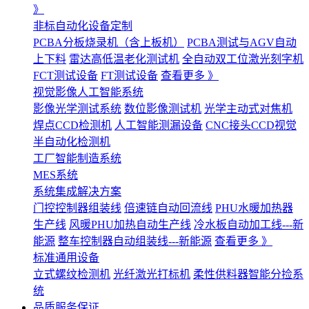
》
非标自动化设备定制
PCBA分板烧录机（含上板机）
PCBA测试与AGV自动
上下料
雷达高低温老化测试机
全自动双工位激光刻字机
FCT测试设备
FT测试设备
查看更多 》
视觉影像人工智能系统
影像光学测试系统
数位影像测试机
光学主动式对焦机
焊点CCD检测机
人工智能测漏设备
CNC接头CCD视觉
半自动化检测机
工厂智能制造系统
MES系统
系统集成解决方案
门控控制器组装线
倍速链自动回流线
PHU水暖加热器
生产线
风暖PHU加热自动生产线
冷水板自动加工线---新
能源
整车控制器自动组装线---新能源
查看更多 》
标准通用设备
立式螺纹检测机
光纤激光打标机
柔性供料器智能分捡系
统
品质服务保证