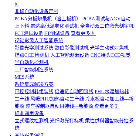
》
非标自动化设备定制
PCBA分板烧录机（含上板机）
PCBA测试与AGV自动
上下料
雷达高低温老化测试机
全自动双工位激光刻字机
FCT测试设备
FT测试设备
查看更多 》
视觉影像人工智能系统
影像光学测试系统
数位影像测试机
光学主动式对焦机
焊点CCD检测机
人工智能测漏设备
CNC接头CCD视觉
半自动化检测机
工厂智能制造系统
MES系统
系统集成解决方案
门控控制器组装线
倍速链自动回流线
PHU水暖加热器
生产线
风暖PHU加热自动生产线
冷水板自动加工线---新
能源
整车控制器自动组装线---新能源
查看更多 》
标准通用设备
立式螺纹检测机
光纤激光打标机
柔性供料器智能分捡系
统
品质服务保证