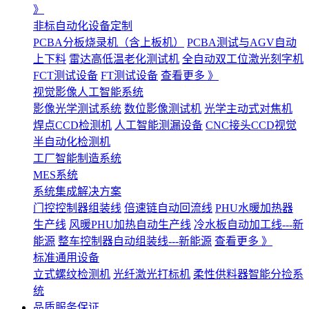
》
非标自动化设备定制
PCBA分板烧录机（含上板机）
PCBA测试与AGV自动
上下料
雷达高低温老化测试机
全自动双工位激光刻字机
FCT测试设备
FT测试设备
查看更多 》
视觉影像人工智能系统
影像光学测试系统
数位影像测试机
光学主动式对焦机
焊点CCD检测机
人工智能测漏设备
CNC接头CCD视觉
半自动化检测机
工厂智能制造系统
MES系统
系统集成解决方案
门控控制器组装线
倍速链自动回流线
PHU水暖加热器
生产线
风暖PHU加热自动生产线
冷水板自动加工线---新
能源
整车控制器自动组装线---新能源
查看更多 》
标准通用设备
立式螺纹检测机
光纤激光打标机
柔性供料器智能分捡系
统
品质服务保证