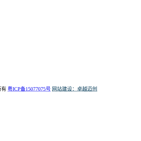
权所有
粤ICP备15077075号
网站建设：卓越迈创