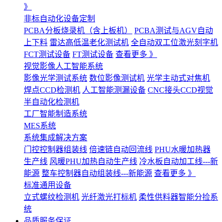
》
非标自动化设备定制
PCBA分板烧录机（含上板机）
PCBA测试与AGV自动
上下料
雷达高低温老化测试机
全自动双工位激光刻字机
FCT测试设备
FT测试设备
查看更多 》
视觉影像人工智能系统
影像光学测试系统
数位影像测试机
光学主动式对焦机
焊点CCD检测机
人工智能测漏设备
CNC接头CCD视觉
半自动化检测机
工厂智能制造系统
MES系统
系统集成解决方案
门控控制器组装线
倍速链自动回流线
PHU水暖加热器
生产线
风暖PHU加热自动生产线
冷水板自动加工线---新
能源
整车控制器自动组装线---新能源
查看更多 》
标准通用设备
立式螺纹检测机
光纤激光打标机
柔性供料器智能分捡系
统
品质服务保证