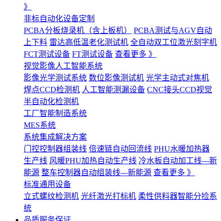
》
非标自动化设备定制
PCBA分板烧录机（含上板机）
PCBA测试与AGV自动
上下料
雷达高低温老化测试机
全自动双工位激光刻字机
FCT测试设备
FT测试设备
查看更多 》
视觉影像人工智能系统
影像光学测试系统
数位影像测试机
光学主动式对焦机
焊点CCD检测机
人工智能测漏设备
CNC接头CCD视觉
半自动化检测机
工厂智能制造系统
MES系统
系统集成解决方案
门控控制器组装线
倍速链自动回流线
PHU水暖加热器
生产线
风暖PHU加热自动生产线
冷水板自动加工线---新
能源
整车控制器自动组装线---新能源
查看更多 》
标准通用设备
立式螺纹检测机
光纤激光打标机
柔性供料器智能分捡系
统
品质服务保证