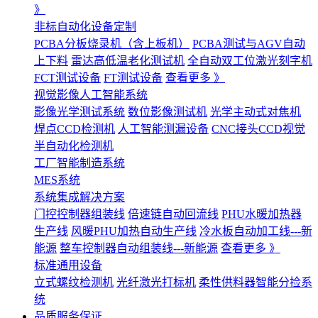
》
非标自动化设备定制
PCBA分板烧录机（含上板机）
PCBA测试与AGV自动
上下料
雷达高低温老化测试机
全自动双工位激光刻字机
FCT测试设备
FT测试设备
查看更多 》
视觉影像人工智能系统
影像光学测试系统
数位影像测试机
光学主动式对焦机
焊点CCD检测机
人工智能测漏设备
CNC接头CCD视觉
半自动化检测机
工厂智能制造系统
MES系统
系统集成解决方案
门控控制器组装线
倍速链自动回流线
PHU水暖加热器
生产线
风暖PHU加热自动生产线
冷水板自动加工线---新
能源
整车控制器自动组装线---新能源
查看更多 》
标准通用设备
立式螺纹检测机
光纤激光打标机
柔性供料器智能分捡系
统
品质服务保证