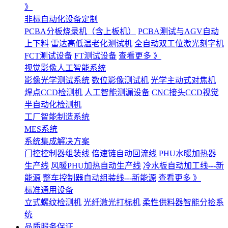
》
非标自动化设备定制
PCBA分板烧录机（含上板机）
PCBA测试与AGV自动
上下料
雷达高低温老化测试机
全自动双工位激光刻字机
FCT测试设备
FT测试设备
查看更多 》
视觉影像人工智能系统
影像光学测试系统
数位影像测试机
光学主动式对焦机
焊点CCD检测机
人工智能测漏设备
CNC接头CCD视觉
半自动化检测机
工厂智能制造系统
MES系统
系统集成解决方案
门控控制器组装线
倍速链自动回流线
PHU水暖加热器
生产线
风暖PHU加热自动生产线
冷水板自动加工线---新
能源
整车控制器自动组装线---新能源
查看更多 》
标准通用设备
立式螺纹检测机
光纤激光打标机
柔性供料器智能分捡系
统
品质服务保证