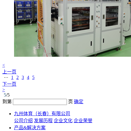
<
上一页
···
1
2
3
4
5
下一页
>
5
/5
到第
页
确定
九州体育（长春）有限公司
公司介绍
发展历程
企业文化
企业荣誉
产品&解决方案