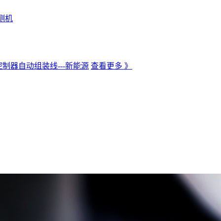
测机
制器自动组装线---新能源
查看更多 》