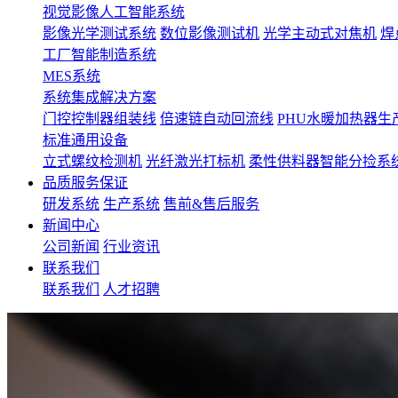
视觉影像人工智能系统
影像光学测试系统
数位影像测试机
光学主动式对焦机
焊
工厂智能制造系统
MES系统
系统集成解决方案
门控控制器组装线
倍速链自动回流线
PHU水暖加热器生
标准通用设备
立式螺纹检测机
光纤激光打标机
柔性供料器智能分捡系
品质服务保证
研发系统
生产系统
售前&售后服务
新闻中心
公司新闻
行业资讯
联系我们
联系我们
人才招聘