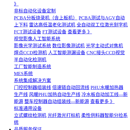
》
非标自动化设备定制
PCBA分板烧录机（含上板机）
PCBA测试与AGV自动
上下料
雷达高低温老化测试机
全自动双工位激光刻字机
FCT测试设备
FT测试设备
查看更多 》
视觉影像人工智能系统
影像光学测试系统
数位影像测试机
光学主动式对焦机
焊点CCD检测机
人工智能测漏设备
CNC接头CCD视觉
半自动化检测机
工厂智能制造系统
MES系统
系统集成解决方案
门控控制器组装线
倍速链自动回流线
PHU水暖加热器
生产线
风暖PHU加热自动生产线
冷水板自动加工线---新
能源
整车控制器自动组装线---新能源
查看更多 》
标准通用设备
立式螺纹检测机
光纤激光打标机
柔性供料器智能分捡系
统
品质服务保证