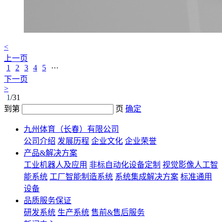
<
上一页
1
2
3
4
5
···
下一页
>
1
/31
到第
页
确定
九州体育（长春）有限公司
公司介绍
发展历程
企业文化
企业荣誉
产品&解决方案
工业机器人及应用
非标自动化设备定制
视觉影像人工智
能系统
工厂智能制造系统
系统集成解决方案
标准通用
设备
品质服务保证
研发系统
生产系统
售前&售后服务