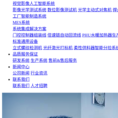
视觉影像人工智能系统
影像光学测试系统
数位影像测试机
光学主动式对焦机
焊
工厂智能制造系统
MES系统
系统集成解决方案
门控控制器组装线
倍速链自动回流线
PHU水暖加热器生
标准通用设备
立式螺纹检测机
光纤激光打标机
柔性供料器智能分捡系
品质服务保证
研发系统
生产系统
售前&售后服务
新闻中心
公司新闻
行业资讯
联系我们
联系我们
人才招聘