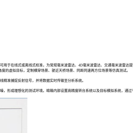
可用于在线式或离线式校准，为常规毫米波雷达、4D毫米波雷达、交通毫米波雷达提
度和角度的虚拟目标，定制横穿场景、驶近天桥场景、同距同速两方位场景等仿真测试。
线精准捕捉反射信号，并将数据实时传输至分析系统。
噪，形成理想化的测试环境。暗箱内部设置高精度转台系统以及目标模拟系统，通过