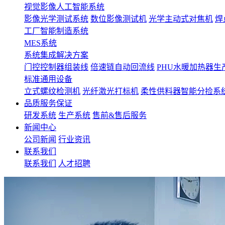
视觉影像人工智能系统
影像光学测试系统
数位影像测试机
光学主动式对焦机
焊
工厂智能制造系统
MES系统
系统集成解决方案
门控控制器组装线
倍速链自动回流线
PHU水暖加热器生
标准通用设备
立式螺纹检测机
光纤激光打标机
柔性供料器智能分捡系
品质服务保证
研发系统
生产系统
售前&售后服务
新闻中心
公司新闻
行业资讯
联系我们
联系我们
人才招聘