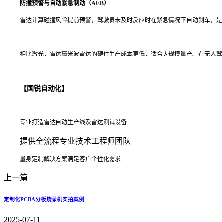
防撞预警与自动紧急制动（AEB）
雷达计算碰撞风险提前预警，驾驶员未及时反应时在紧急情况下自动刹车，是碰
相比激光，雷达毫米波雷达的硬件生产成本更低，适合大规模量产。在无人驾
【国锐自动化】
专业打造
雷达自动生产线及雷达测试设备
提供全流程专业技术工程师团队
量身定制解决方案
满足客户个性化需求
上一篇
定制化PCBA分板烧录机实拍案例
2025-07-11