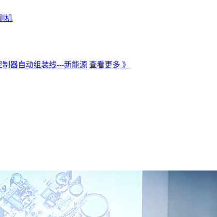
测机
制器自动组装线---新能源
查看更多 》