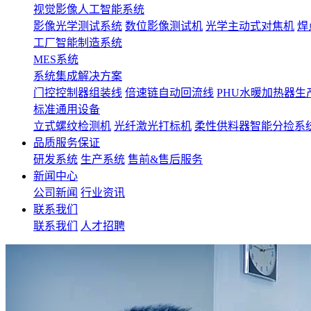
视觉影像人工智能系统
影像光学测试系统
数位影像测试机
光学主动式对焦机
焊
工厂智能制造系统
MES系统
系统集成解决方案
门控控制器组装线
倍速链自动回流线
PHU水暖加热器生
标准通用设备
立式螺纹检测机
光纤激光打标机
柔性供料器智能分捡系
品质服务保证
研发系统
生产系统
售前&售后服务
新闻中心
公司新闻
行业资讯
联系我们
联系我们
人才招聘