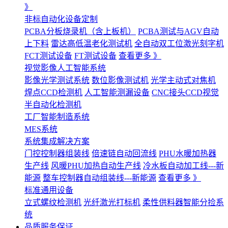
》
非标自动化设备定制
PCBA分板烧录机（含上板机）
PCBA测试与AGV自动
上下料
雷达高低温老化测试机
全自动双工位激光刻字机
FCT测试设备
FT测试设备
查看更多 》
视觉影像人工智能系统
影像光学测试系统
数位影像测试机
光学主动式对焦机
焊点CCD检测机
人工智能测漏设备
CNC接头CCD视觉
半自动化检测机
工厂智能制造系统
MES系统
系统集成解决方案
门控控制器组装线
倍速链自动回流线
PHU水暖加热器
生产线
风暖PHU加热自动生产线
冷水板自动加工线---新
能源
整车控制器自动组装线---新能源
查看更多 》
标准通用设备
立式螺纹检测机
光纤激光打标机
柔性供料器智能分捡系
统
品质服务保证