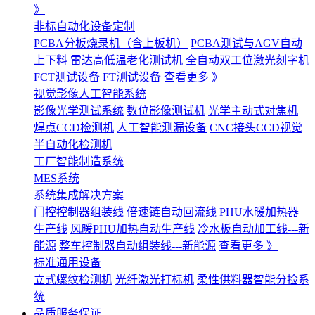
》
非标自动化设备定制
PCBA分板烧录机（含上板机）
PCBA测试与AGV自动
上下料
雷达高低温老化测试机
全自动双工位激光刻字机
FCT测试设备
FT测试设备
查看更多 》
视觉影像人工智能系统
影像光学测试系统
数位影像测试机
光学主动式对焦机
焊点CCD检测机
人工智能测漏设备
CNC接头CCD视觉
半自动化检测机
工厂智能制造系统
MES系统
系统集成解决方案
门控控制器组装线
倍速链自动回流线
PHU水暖加热器
生产线
风暖PHU加热自动生产线
冷水板自动加工线---新
能源
整车控制器自动组装线---新能源
查看更多 》
标准通用设备
立式螺纹检测机
光纤激光打标机
柔性供料器智能分捡系
统
品质服务保证