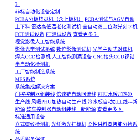
》
非标自动化设备定制
PCBA分板烧录机（含上板机）
PCBA测试与AGV自动
上下料
雷达高低温老化测试机
全自动双工位激光刻字机
FCT测试设备
FT测试设备
查看更多 》
视觉影像人工智能系统
影像光学测试系统
数位影像测试机
光学主动式对焦机
焊点CCD检测机
人工智能测漏设备
CNC接头CCD视觉
半自动化检测机
工厂智能制造系统
MES系统
系统集成解决方案
门控控制器组装线
倍速链自动回流线
PHU水暖加热器
生产线
风暖PHU加热自动生产线
冷水板自动加工线---新
能源
整车控制器自动组装线---新能源
查看更多 》
标准通用设备
立式螺纹检测机
光纤激光打标机
柔性供料器智能分捡系
统
品质服务保证