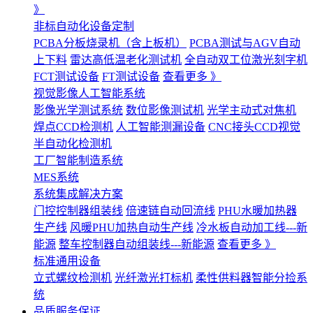
》
非标自动化设备定制
PCBA分板烧录机（含上板机）
PCBA测试与AGV自动
上下料
雷达高低温老化测试机
全自动双工位激光刻字机
FCT测试设备
FT测试设备
查看更多 》
视觉影像人工智能系统
影像光学测试系统
数位影像测试机
光学主动式对焦机
焊点CCD检测机
人工智能测漏设备
CNC接头CCD视觉
半自动化检测机
工厂智能制造系统
MES系统
系统集成解决方案
门控控制器组装线
倍速链自动回流线
PHU水暖加热器
生产线
风暖PHU加热自动生产线
冷水板自动加工线---新
能源
整车控制器自动组装线---新能源
查看更多 》
标准通用设备
立式螺纹检测机
光纤激光打标机
柔性供料器智能分捡系
统
品质服务保证