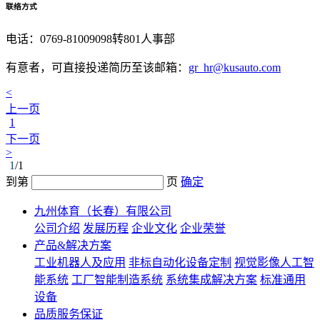
联络方式
电话：
0769-81009098转801
人事部
有意者，可直接投递简历至该邮箱：
gr_hr@kusauto.com
<
上一页
1
下一页
>
1
/1
到第
页
确定
九州体育（长春）有限公司
公司介绍
发展历程
企业文化
企业荣誉
产品&解决方案
工业机器人及应用
非标自动化设备定制
视觉影像人工智
能系统
工厂智能制造系统
系统集成解决方案
标准通用
设备
品质服务保证