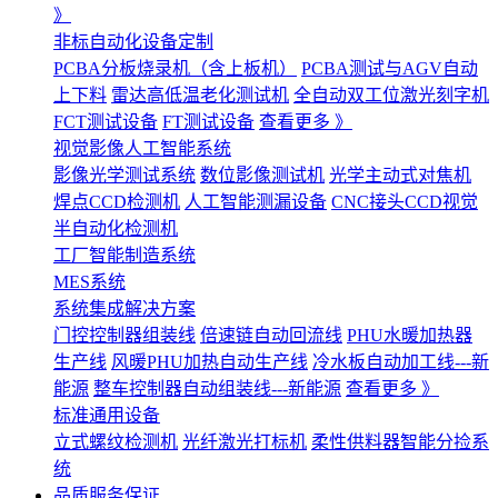
》
非标自动化设备定制
PCBA分板烧录机（含上板机）
PCBA测试与AGV自动
上下料
雷达高低温老化测试机
全自动双工位激光刻字机
FCT测试设备
FT测试设备
查看更多 》
视觉影像人工智能系统
影像光学测试系统
数位影像测试机
光学主动式对焦机
焊点CCD检测机
人工智能测漏设备
CNC接头CCD视觉
半自动化检测机
工厂智能制造系统
MES系统
系统集成解决方案
门控控制器组装线
倍速链自动回流线
PHU水暖加热器
生产线
风暖PHU加热自动生产线
冷水板自动加工线---新
能源
整车控制器自动组装线---新能源
查看更多 》
标准通用设备
立式螺纹检测机
光纤激光打标机
柔性供料器智能分捡系
统
品质服务保证