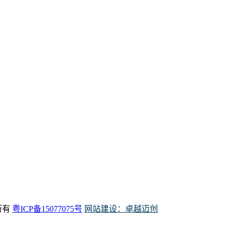
权所有
粤ICP备15077075号
网站建设：卓越迈创