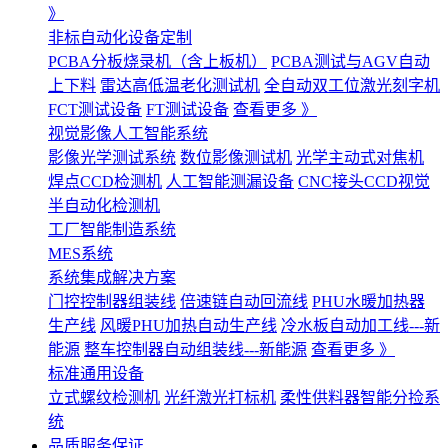
》
非标自动化设备定制
PCBA分板烧录机（含上板机）
PCBA测试与AGV自动
上下料
雷达高低温老化测试机
全自动双工位激光刻字机
FCT测试设备
FT测试设备
查看更多 》
视觉影像人工智能系统
影像光学测试系统
数位影像测试机
光学主动式对焦机
焊点CCD检测机
人工智能测漏设备
CNC接头CCD视觉
半自动化检测机
工厂智能制造系统
MES系统
系统集成解决方案
门控控制器组装线
倍速链自动回流线
PHU水暖加热器
生产线
风暖PHU加热自动生产线
冷水板自动加工线---新
能源
整车控制器自动组装线---新能源
查看更多 》
标准通用设备
立式螺纹检测机
光纤激光打标机
柔性供料器智能分捡系
统
品质服务保证