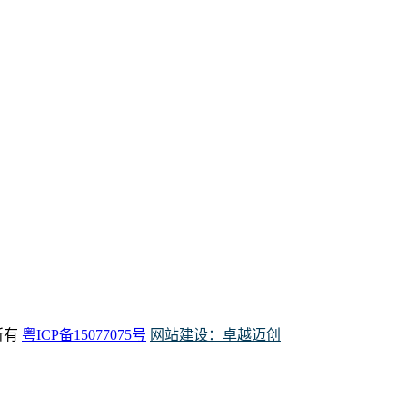
权所有
粤ICP备15077075号
网站建设：卓越迈创