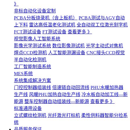
》
非标自动化设备定制
PCBA分板烧录机（含上板机）
PCBA测试与AGV自动
上下料
雷达高低温老化测试机
全自动双工位激光刻字机
FCT测试设备
FT测试设备
查看更多 》
视觉影像人工智能系统
影像光学测试系统
数位影像测试机
光学主动式对焦机
焊点CCD检测机
人工智能测漏设备
CNC接头CCD视觉
半自动化检测机
工厂智能制造系统
MES系统
系统集成解决方案
门控控制器组装线
倍速链自动回流线
PHU水暖加热器
生产线
风暖PHU加热自动生产线
冷水板自动加工线---新
能源
整车控制器自动组装线---新能源
查看更多 》
标准通用设备
立式螺纹检测机
光纤激光打标机
柔性供料器智能分捡系
统
品质服务保证